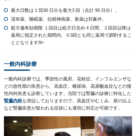
最大日数は 1 回30 日分を最大3 回（合計 90 日分）。
湿布薬、睡眠薬、抗精神病薬、新薬は対象外。
処方箋有効期限 １回目は処方日含め 4 日間。２回目以降は
薬局に指定された期間内。※3回とも同じ薬局で調剤するこ
ととなります/li>
一般内科診療
一般内科診療では、季節性の風邪、花粉症、インフルエンザな
どの急性期の疾患から、高血圧、糖尿病、高尿酸血症などの慢
性内科疾患も診察しています。当院では腎臓の診療に特化した
腎臓内科
も併設しておりますので、高血圧やむくみ、尿の以上
など腎臓疾患が疑われる症状にも適切に対応が可能です。