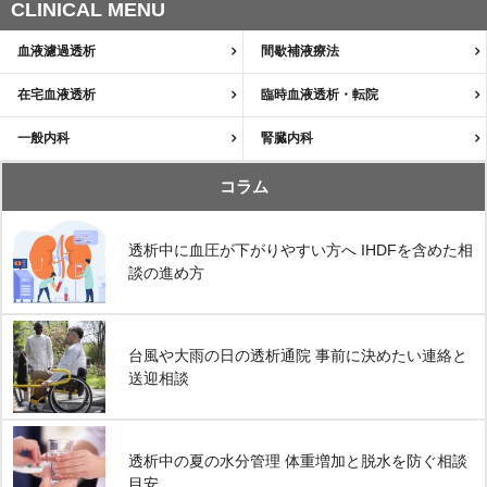
CLINICAL MENU
血液濾過透析
間歇補液療法
在宅血液透析
臨時血液透析・転院
一般内科
腎臓内科
コラム
透析中に血圧が下がりやすい方へ IHDFを含めた相
談の進め方
台風や大雨の日の透析通院 事前に決めたい連絡と
送迎相談
透析中の夏の水分管理 体重増加と脱水を防ぐ相談
目安